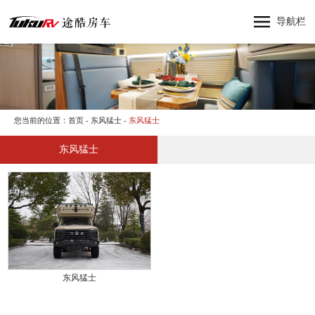
网站首页
导航栏
神行者
神行太保
神龙大侠
十三太保
您当前的位置：
首页
-
东风猛士
-
东风猛士
东风猛士
东风猛士
产品中心
纵横四海
关于途酷房车
新闻资讯
品牌活动
联系我们
东风猛士